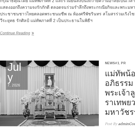
กรุณาธิคุณโดย แม่ทัพภาคที่ 2 และร่วมยืนสงบนิ่งถวายความอาลัยเป็นเวลา 
แสดงออกถึงความจงรักภักดี ตลอดจนร่วมรำลึกถึงพระกรณียกิจและพระมหากรุ
ประชาชนชาวไทยตลอดพระชนมชีพ ณ ห้องศรีพัชรินทร สโมสรร่วมเริงไชย ค
วีระยุทธ รักศิลป์ แม่ทัพภาคที่ 2 เป็นประธานในพิธีฯ
Continue Reading
Jul
NEWS#1
,
PR
แม่ทัพน้
y
อภิธรรม 
7, 2026
พระเจ้าล
ราเทพยว
มหาวัชร
Post By
adminCor