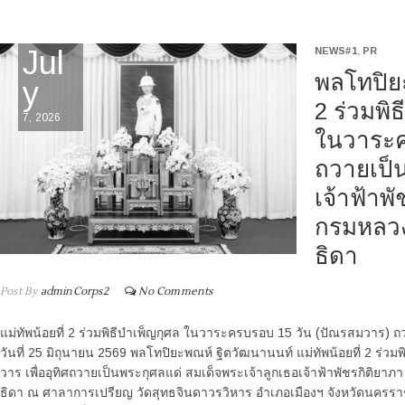
Jul
NEWS#1
,
PR
พลโทปิยะ
y
2 ร่วมพ
7, 2026
ในวาระคร
ถวายเป็น
เจ้าฟ้าพ
กรมหลวง
ธิดา
Post By
adminCorps2
No Comments
แม่ทัพน้อยที่ 2 ร่วมพิธีบำเพ็ญกุศล ในวาระครบรอบ 15 วัน (ปัณรสมวาร) ถว
วันที่ 25 มิถุนายน 2569 พลโทปิยะพณห์ ฐิตวัฒนานนท์ แม่ทัพน้อยที่ 2 ร
วาร เพื่ออุทิศถวายเป็นพระกุศลแด่ สมเด็จพระเจ้าลูกเธอเจ้าฟ้าพัชรกิติย
ธิดา ณ ศาลาการเปรียญ วัดสุทธจินดาวรวิหาร อำเภอเมืองฯ จังหวัดนครราชส