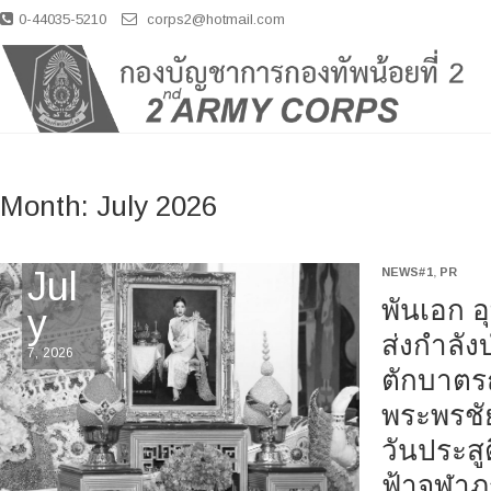
S
0-44035-5210
corps2@hotmail.com
k
i
p
t
o
c
o
Month: July 2026
n
t
e
Jul
NEWS#1
,
PR
n
t
พันเอก 
y
ส่งกำลัง
7, 2026
ตักบาตร
พระพรชั
วันประสู
ฟ้าจุฬาภ