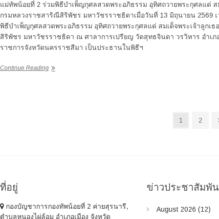
แม่ทัพน้อยที่ 2 ร่วมพิธีบำเพ็ญกุศลสวดพระอภิธรรม อุทิศถวายพระกุศลแด่ ส
กรมหลวงราชสาริณีสิริพัชร มหาวัชรราชธิดาเมื่อวันที่ 13 มิถุนายน 2569 เ
พิธีบำเพ็ญกุศลสวดพระอภิธรรม อุทิศถวายพระกุศลแด่ สมเด็จพระเจ้าลูกเธ
สิริพัชร มหาวัชรราชธิดา ณ ศาลาการเปรียญ วัดสุทธจินดา วรวิหาร อำเภอเม
ราชการจังหวัดนครราชสีมา เป็นประธานในพิธีฯ
Continue Reading
P
P
1
P
2
a
a
o
g
g
s
e
e
t
s
ที่อยู่
ข่าวประชาสัมพั
n
กองบัญชาการกองทัพน้อยที่ 2 ค่ายสุรนารี,
August 2026
(12)
a
ตำบลหนองไผ่ล้อม อำเภอเมือง จังหวัด