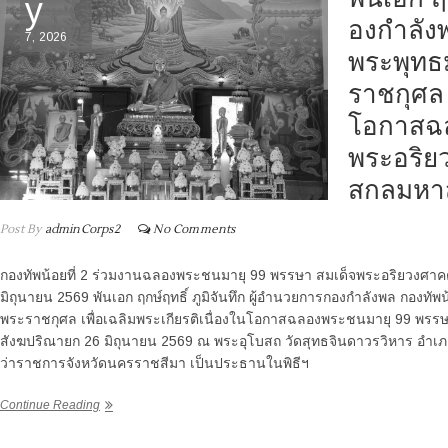
y
องกำลังพ
7, 2026
พระพุทธ
ราชกุศล 
โอกาสฉล
พระอริย
สกลมหา
Post By
adminCorps2
No Comments
กองทัพน้อยที่ 2 ร่วมงานฉลองพระชนมายุ 99 พรรษา สมเด็จพระอริยวงศาค
มิถุนายน 2569 พันเอก ฤกษ์ฤทธิ์ ภูมิจันทึก ผู้อำนวยการกองกำลังพล กองทั
พระราชกุศล เพื่อเฉลิมพระเกียรติเนื่องในโอกาสฉลองพระชนมายุ 99 พ
สังฆปริณายก 26 มิถุนายน 2569 ณ พระอุโบสถ วัดสุทธจินดาวรวิหาร อำเภอเ
ว่าราชการจังหวัดนครราชสีมา เป็นประธานในพิธีฯ
Continue Reading