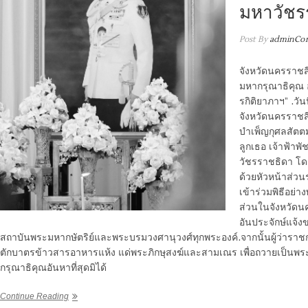
มหาวัชร
Post By
adminCor
จังหวัดนครราชสี
มหากรุณาธิคุณ อ
รกิติยาภาฯ” .วั
จังหวัดนครราชสี
บำเพ็ญกุศลสัตตม
ลูกเธอ เจ้าฟ้าพ
วัชรราชธิดา โดย
ด้วยหัวหน้าส่ว
เข้าร่วมพิธีอย่า
ส่วนในจังหวัดน
อันประจักษ์แจ้
สถาบันพระมหากษัตริย์และพระบรมวงศานุวงศ์ทุกพระองค์.จากนั้นผู้ว่าราช
ตักบาตรข้าวสารอาหารแห้ง แด่พระภิกษุสงฆ์และสามเณร เพื่อถวายเป็นพร
กรุณาธิคุณอันหาที่สุดมิได้
Continue Reading