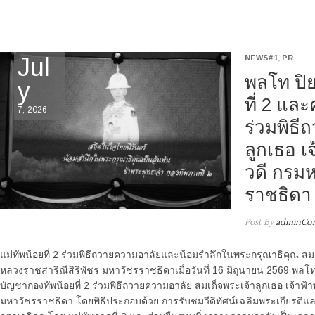
Jul
NEWS#1
,
PR
พลโท ปิย
y
ที่ 2 แล
7, 2026
ร่วมพิธี
ลูกเธอ เ
วดี กรมห
ราชธิดา
Post By
adminCor
แม่ทัพน้อยที่ 2 ร่วมพิธีถวายความอาลัยและน้อมรำลึกในพระกรุณาธิคุณ สมเ
หลวงราชสาริณีสิริพัชร มหาวัชรราชธิดาเมื่อวันที่ 16 มิถุนายน 2569 พลโท
บัญชากองทัพน้อยที่ 2 ร่วมพิธีถวายความอาลัย สมเด็จพระเจ้าลูกเธอ เจ้าฟ
มหาวัชรราชธิดา โดยพิธีประกอบด้วย การรับชมวีดิทัศน์เฉลิมพระเกียรติ