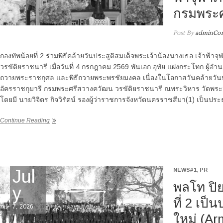
กรมพระศ
Post By
adminCor
กองทัพน้อยที่ 2 ร่วมพิธีคล้ายวันประสูติสมเด็จพระเจ้าน้องนางเธอ เจ้าฟ
วรขัติยราชนารี เมื่อวันที่ 4 กรกฎาคม 2569 พันเอก อุทัย แฝงกระโทก ผู้อำ
ถวายพระราชกุศล และพิธีถวายพระพรชัยมงคล เนื่องในโอกาสวันคล้ายวันปร
อัครราชกุมารี กรมพระศรีสวางควัฒน วรขัติยราชนารี ณพระวิหาร วัดพร
โดยมี นายวิจิตร กิจวิรัตน์ รองผู้ว่าราชการจังหวัดนครราชสีมา(1) เป็นปร
Continue Reading
Jul
NEWS#1
,
PR
พลโท ปิย
y
ที่ 2 เป
7, 2026
ใหม่ (Ar