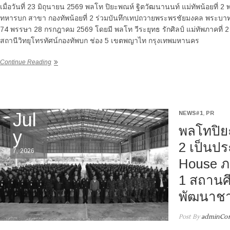
เมื่อวันที่ 23 มิถุนายน 2569 พลโท ปิยะพณห์ ฐิตวัฒนานนท์ แม่ทัพน้อยที่
ทหารบก สาขา กองทัพน้อยที่ 2 ร่วมบันทึกเทปถวายพระพรชัยมงคล พระบาท
74 พรรษา 28 กรกฎาคม 2569 โดยมี พลโท วีระยุทธ รักศิลป์ แม่ทัพภาคที่
สถานีวิทยุโทรทัศน์กองทัพบก ช่อง 5 เขตพญาไท กรุงเทพมหานคร
Continue Reading
Jul
NEWS#1
,
PR
พลโทปิยะ
y
2 เป็นป
7, 2026
House ภ
1 สถานศ
พัฒนาชา
Post By
adminCor