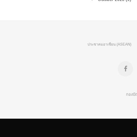
ประชาคมอาเซียน (ASEAN)
f
a
กองบั
c
e
b