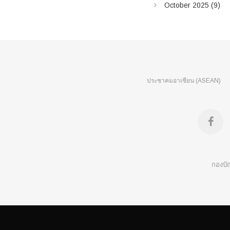
October 2025
(9)
ประชาคมอาเซียน (ASEAN)
f
a
กองบั
c
e
b