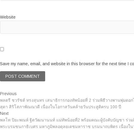
Website
Save my name, email, and website in this browser for the next time I 
P
Previous
P
พลตรี ชวรัชต์ ทรงสุนทร เสนาธิการกองทัพน้อยที่ 2 ร่วมพิธีวางพานพุ่มดอ
r
o
สุดา สิริโสภาพัณณวดี เนื่องในโอกาสวันคล้ายวันประสูติครบ 100 ปี
e
s
Next
N
v
พลโท ปิยะพณห์ ฐิตวัฒนานนท์ แม่ทัพน้อยที่2 พร้อมคณะผู้บังคับบัญชา ร
e
i
t
พระบรมชนกาธิเบศร มหาภูมิพลอดุลยเดชมหาราช บรมนาถบพิตร เนื่องใน
x
o
n
t
u